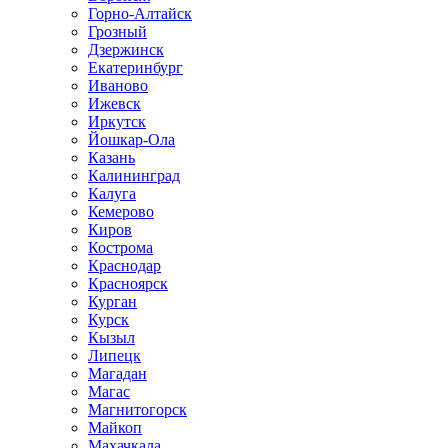
Горно-Алтайск
Грозный
Дзержинск
Екатеринбург
Иваново
Ижевск
Иркутск
Йошкар-Ола
Казань
Калининград
Калуга
Кемерово
Киров
Кострома
Краснодар
Красноярск
Курган
Курск
Кызыл
Липецк
Магадан
Магас
Магнитогорск
Майкоп
Махачкала