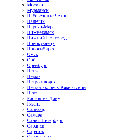
Москва
Мурманск
Набережные Челны
Нальчик
Нарьян-Мар
Нижнекамск
Нижний Новгород
Новокузнецк
Новосибирск
Омск
Орёл
Оренбург
Пенза
Пермь
Петрозаводск
Петропавловск-Камчатский
Псков
Ростов-на-Дону
Рязань
Салехард
Самара
Санкт-Петербург
Саранск
Саратов
Севастополь