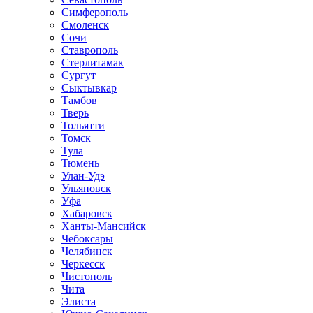
Симферополь
Смоленск
Сочи
Ставрополь
Стерлитамак
Сургут
Сыктывкар
Тамбов
Тверь
Тольятти
Томск
Тула
Тюмень
Улан-Удэ
Ульяновск
Уфа
Хабаровск
Ханты-Мансийск
Чебоксары
Челябинск
Черкесск
Чистополь
Чита
Элиста