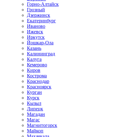
Горно-Алтайск
Грозный
Дзержинск
Екатеринбург
Иваново
Ижевск
Иркутск
Йошкар-Ола
Казань
Калининград
Калуга
Кемерово
Киров
Кострома
Краснодар
Красноярск
Курган
Курск
Кызыл
Липецк
Магадан
Магас
Магнитогорск
Майкоп
Махачкала