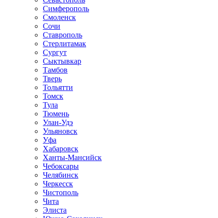
Симферополь
Смоленск
Сочи
Ставрополь
Стерлитамак
Сургут
Сыктывкар
Тамбов
Тверь
Тольятти
Томск
Тула
Тюмень
Улан-Удэ
Ульяновск
Уфа
Хабаровск
Ханты-Мансийск
Чебоксары
Челябинск
Черкесск
Чистополь
Чита
Элиста