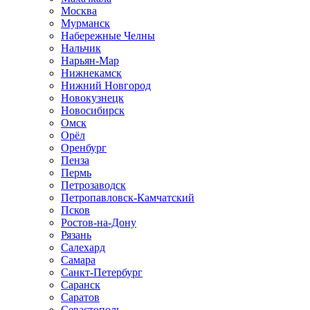
Москва
Мурманск
Набережные Челны
Нальчик
Нарьян-Мар
Нижнекамск
Нижний Новгород
Новокузнецк
Новосибирск
Омск
Орёл
Оренбург
Пенза
Пермь
Петрозаводск
Петропавловск-Камчатский
Псков
Ростов-на-Дону
Рязань
Салехард
Самара
Санкт-Петербург
Саранск
Саратов
Севастополь