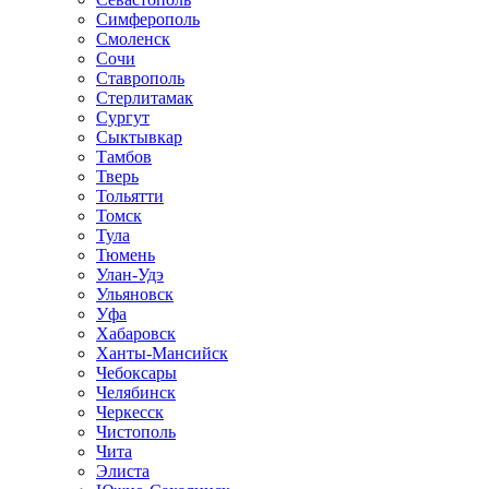
Симферополь
Смоленск
Сочи
Ставрополь
Стерлитамак
Сургут
Сыктывкар
Тамбов
Тверь
Тольятти
Томск
Тула
Тюмень
Улан-Удэ
Ульяновск
Уфа
Хабаровск
Ханты-Мансийск
Чебоксары
Челябинск
Черкесск
Чистополь
Чита
Элиста