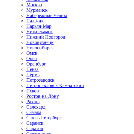
Москва
Мурманск
Набережные Челны
Нальчик
Нарьян-Мар
Нижнекамск
Нижний Новгород
Новокузнецк
Новосибирск
Омск
Орёл
Оренбург
Пенза
Пермь
Петрозаводск
Петропавловск-Камчатский
Псков
Ростов-на-Дону
Рязань
Салехард
Самара
Санкт-Петербург
Саранск
Саратов
Севастополь