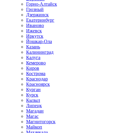
Горно-Алтайск
Грозный
Дзержинск
Екатеринбург
Иваново
Ижевск
Иркутск
Йошкар-Ола
Казань
Калининград
Калуга
Кемерово
Киров
Кострома
Краснодар
Красноярск
Курган
Курск
Кызыл
Липецк
Магадан
Магас
Магнитогорск
Майкоп
Махачкала