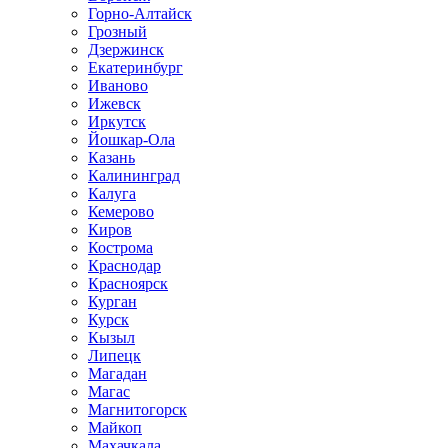
Горно-Алтайск
Грозный
Дзержинск
Екатеринбург
Иваново
Ижевск
Иркутск
Йошкар-Ола
Казань
Калининград
Калуга
Кемерово
Киров
Кострома
Краснодар
Красноярск
Курган
Курск
Кызыл
Липецк
Магадан
Магас
Магнитогорск
Майкоп
Махачкала