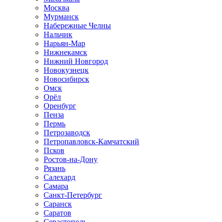
Москва
Мурманск
Набережные Челны
Нальчик
Нарьян-Мар
Нижнекамск
Нижний Новгород
Новокузнецк
Новосибирск
Омск
Орёл
Оренбург
Пенза
Пермь
Петрозаводск
Петропавловск-Камчатский
Псков
Ростов-на-Дону
Рязань
Салехард
Самара
Санкт-Петербург
Саранск
Саратов
Севастополь