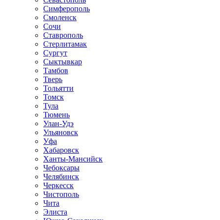
Симферополь
Смоленск
Сочи
Ставрополь
Стерлитамак
Сургут
Сыктывкар
Тамбов
Тверь
Тольятти
Томск
Тула
Тюмень
Улан-Удэ
Ульяновск
Уфа
Хабаровск
Ханты-Мансийск
Чебоксары
Челябинск
Черкесск
Чистополь
Чита
Элиста