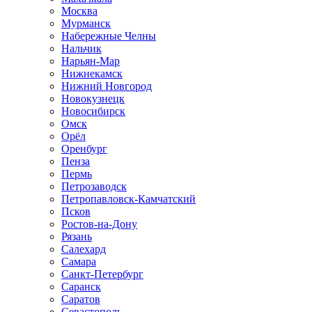
Москва
Мурманск
Набережные Челны
Нальчик
Нарьян-Мар
Нижнекамск
Нижний Новгород
Новокузнецк
Новосибирск
Омск
Орёл
Оренбург
Пенза
Пермь
Петрозаводск
Петропавловск-Камчатский
Псков
Ростов-на-Дону
Рязань
Салехард
Самара
Санкт-Петербург
Саранск
Саратов
Севастополь