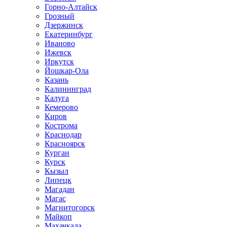
Горно-Алтайск
Грозный
Дзержинск
Екатеринбург
Иваново
Ижевск
Иркутск
Йошкар-Ола
Казань
Калининград
Калуга
Кемерово
Киров
Кострома
Краснодар
Красноярск
Курган
Курск
Кызыл
Липецк
Магадан
Магас
Магнитогорск
Майкоп
Махачкала