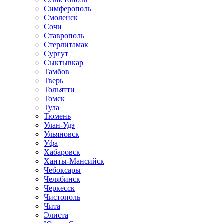
Симферополь
Смоленск
Сочи
Ставрополь
Стерлитамак
Сургут
Сыктывкар
Тамбов
Тверь
Тольятти
Томск
Тула
Тюмень
Улан-Удэ
Ульяновск
Уфа
Хабаровск
Ханты-Мансийск
Чебоксары
Челябинск
Черкесск
Чистополь
Чита
Элиста