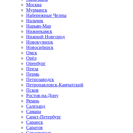
Москва
Мурманск
Набережные Челны
Нальчик
Нарьян-Мар
Нижнекамск
Нижний Новгород
Новокузнецк
Новосибирск
Омск
Орёл
Оренбург
Пенза
Пермь
Петрозаводск
Петропавловск-Камчатский
Псков
Ростов-на-Дону
Рязань
Салехард
Самара
Санкт-Петербург
Саранск
Саратов
Севастополь