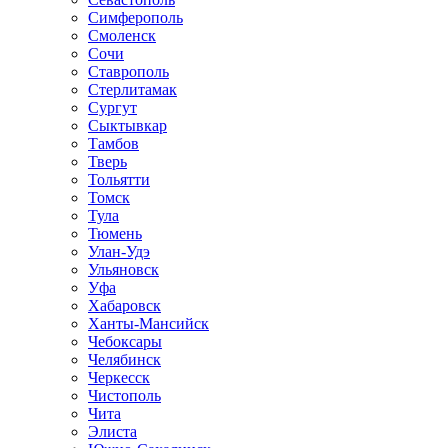
Симферополь
Смоленск
Сочи
Ставрополь
Стерлитамак
Сургут
Сыктывкар
Тамбов
Тверь
Тольятти
Томск
Тула
Тюмень
Улан-Удэ
Ульяновск
Уфа
Хабаровск
Ханты-Мансийск
Чебоксары
Челябинск
Черкесск
Чистополь
Чита
Элиста