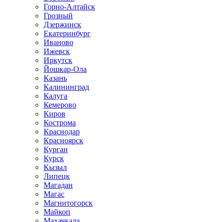
Горно-Алтайск
Грозный
Дзержинск
Екатеринбург
Иваново
Ижевск
Иркутск
Йошкар-Ола
Казань
Калининград
Калуга
Кемерово
Киров
Кострома
Краснодар
Красноярск
Курган
Курск
Кызыл
Липецк
Магадан
Магас
Магнитогорск
Майкоп
Махачкала