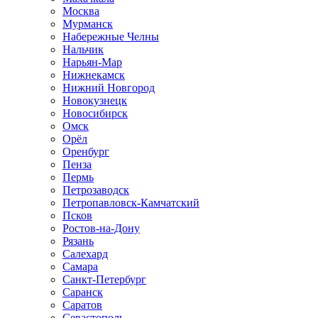
Москва
Мурманск
Набережные Челны
Нальчик
Нарьян-Мар
Нижнекамск
Нижний Новгород
Новокузнецк
Новосибирск
Омск
Орёл
Оренбург
Пенза
Пермь
Петрозаводск
Петропавловск-Камчатский
Псков
Ростов-на-Дону
Рязань
Салехард
Самара
Санкт-Петербург
Саранск
Саратов
Севастополь