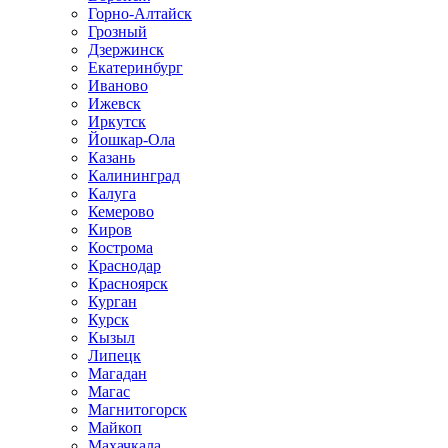
Горно-Алтайск
Грозный
Дзержинск
Екатеринбург
Иваново
Ижевск
Иркутск
Йошкар-Ола
Казань
Калининград
Калуга
Кемерово
Киров
Кострома
Краснодар
Красноярск
Курган
Курск
Кызыл
Липецк
Магадан
Магас
Магнитогорск
Майкоп
Махачкала