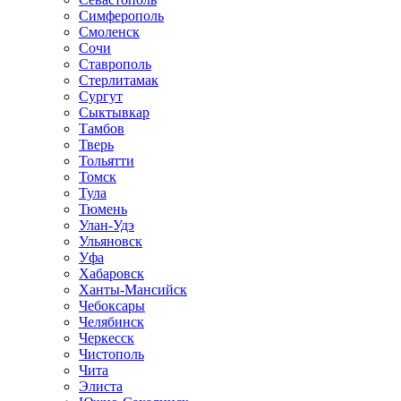
Симферополь
Смоленск
Сочи
Ставрополь
Стерлитамак
Сургут
Сыктывкар
Тамбов
Тверь
Тольятти
Томск
Тула
Тюмень
Улан-Удэ
Ульяновск
Уфа
Хабаровск
Ханты-Мансийск
Чебоксары
Челябинск
Черкесск
Чистополь
Чита
Элиста