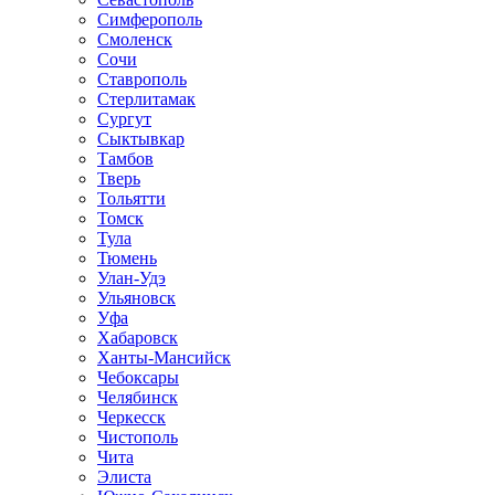
Симферополь
Смоленск
Сочи
Ставрополь
Стерлитамак
Сургут
Сыктывкар
Тамбов
Тверь
Тольятти
Томск
Тула
Тюмень
Улан-Удэ
Ульяновск
Уфа
Хабаровск
Ханты-Мансийск
Чебоксары
Челябинск
Черкесск
Чистополь
Чита
Элиста