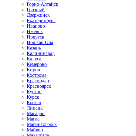
Горно-Алтайск
Грозный
Дзержинск
Екатеринбург
Иваново
Ижевск
Иркутск
Йошкар-Ола
Казань
Калининград
Калуга
Кемерово
Киров
Кострома
Краснодар
Красноярск
Курган
Курск
Кызыл
Липецк
Магадан
Магас
Магнитогорск
Майкоп
Махачкала