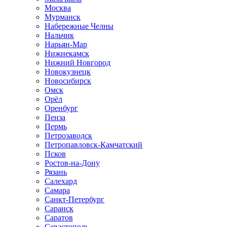
Москва
Мурманск
Набережные Челны
Нальчик
Нарьян-Мар
Нижнекамск
Нижний Новгород
Новокузнецк
Новосибирск
Омск
Орёл
Оренбург
Пенза
Пермь
Петрозаводск
Петропавловск-Камчатский
Псков
Ростов-на-Дону
Рязань
Салехард
Самара
Санкт-Петербург
Саранск
Саратов
Севастополь