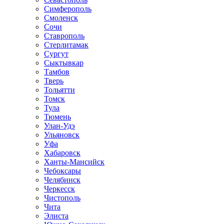
Симферополь
Смоленск
Сочи
Ставрополь
Стерлитамак
Сургут
Сыктывкар
Тамбов
Тверь
Тольятти
Томск
Тула
Тюмень
Улан-Удэ
Ульяновск
Уфа
Хабаровск
Ханты-Мансийск
Чебоксары
Челябинск
Черкесск
Чистополь
Чита
Элиста