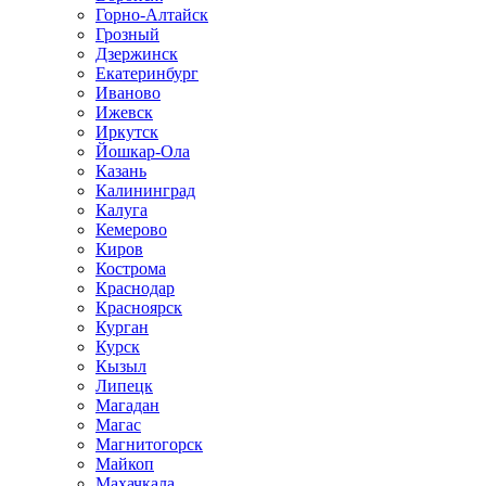
Горно-Алтайск
Грозный
Дзержинск
Екатеринбург
Иваново
Ижевск
Иркутск
Йошкар-Ола
Казань
Калининград
Калуга
Кемерово
Киров
Кострома
Краснодар
Красноярск
Курган
Курск
Кызыл
Липецк
Магадан
Магас
Магнитогорск
Майкоп
Махачкала