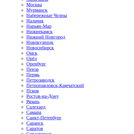
Москва
Мурманск
Набережные Челны
Нальчик
Нарьян-Мар
Нижнекамск
Нижний Новгород
Новокузнецк
Новосибирск
Омск
Орёл
Оренбург
Пенза
Пермь
Петрозаводск
Петропавловск-Камчатский
Псков
Ростов-на-Дону
Рязань
Салехард
Самара
Санкт-Петербург
Саранск
Саратов
Севастополь