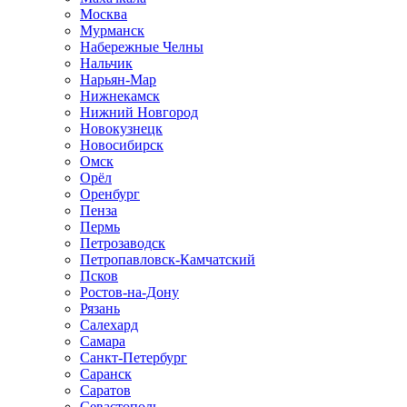
Москва
Мурманск
Набережные Челны
Нальчик
Нарьян-Мар
Нижнекамск
Нижний Новгород
Новокузнецк
Новосибирск
Омск
Орёл
Оренбург
Пенза
Пермь
Петрозаводск
Петропавловск-Камчатский
Псков
Ростов-на-Дону
Рязань
Салехард
Самара
Санкт-Петербург
Саранск
Саратов
Севастополь