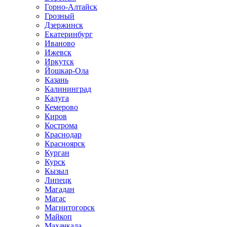
Горно-Алтайск
Грозный
Дзержинск
Екатеринбург
Иваново
Ижевск
Иркутск
Йошкар-Ола
Казань
Калининград
Калуга
Кемерово
Киров
Кострома
Краснодар
Красноярск
Курган
Курск
Кызыл
Липецк
Магадан
Магас
Магнитогорск
Майкоп
Махачкала