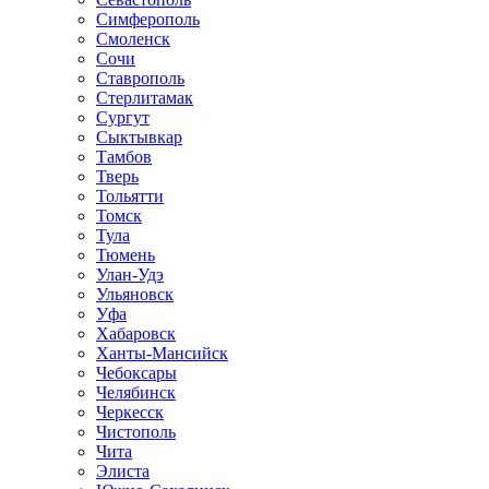
Симферополь
Смоленск
Сочи
Ставрополь
Стерлитамак
Сургут
Сыктывкар
Тамбов
Тверь
Тольятти
Томск
Тула
Тюмень
Улан-Удэ
Ульяновск
Уфа
Хабаровск
Ханты-Мансийск
Чебоксары
Челябинск
Черкесск
Чистополь
Чита
Элиста