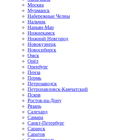
Москва
Мурманск
Набережные Челны
Нальчик
Нарьян-Мар
Нижнекамск
Нижний Новгород
Новокузнецк
Новосибирск
Омск
Орёл
Оренбург
Пенза
Пермь
Петрозаводск
Петропавловск-Камчатский
Псков
Ростов-на-Дону
Рязань
Салехард
Самара
Санкт-Петербург
Саранск
Саратов
Севастополь