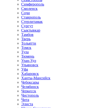
Симферополь
Смоленск
Сочи
Ставрополь
Стерлитамак
Сургут
Сыктывкар
Тамбов
Тверь
Тольятти
Томск
Тула
Тюмень
Улан-Удэ
Ульяновск
Уфа
Хабаровск
Ханты-Мансийск
Чебоксары
Челябинск
Черкесск
Чистополь
Чита
Элиста