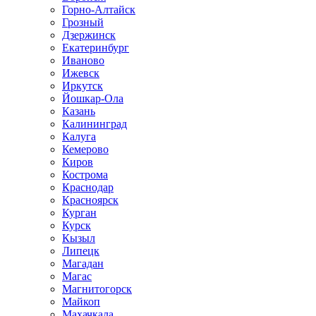
Горно-Алтайск
Грозный
Дзержинск
Екатеринбург
Иваново
Ижевск
Иркутск
Йошкар-Ола
Казань
Калининград
Калуга
Кемерово
Киров
Кострома
Краснодар
Красноярск
Курган
Курск
Кызыл
Липецк
Магадан
Магас
Магнитогорск
Майкоп
Махачкала