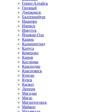
Горно-Алтайск
Грозный
Дзержинск
Екатеринбург
Иваново
Ижевск
Иркутск
Йошкар-Ола
Казань
Калининград
Калуга
Кемерово
Киров
Кострома
Краснодар
Красноярск
Курган
Курск
Кызыл
Липецк
Магадан
Магас
Магнитогорск
Майкоп
Махачкала