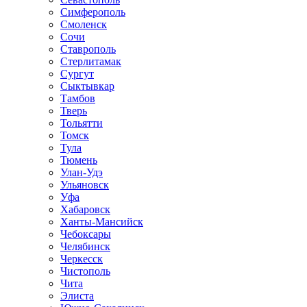
Симферополь
Смоленск
Сочи
Ставрополь
Стерлитамак
Сургут
Сыктывкар
Тамбов
Тверь
Тольятти
Томск
Тула
Тюмень
Улан-Удэ
Ульяновск
Уфа
Хабаровск
Ханты-Мансийск
Чебоксары
Челябинск
Черкесск
Чистополь
Чита
Элиста