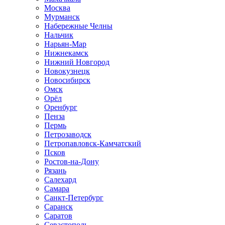
Москва
Мурманск
Набережные Челны
Нальчик
Нарьян-Мар
Нижнекамск
Нижний Новгород
Новокузнецк
Новосибирск
Омск
Орёл
Оренбург
Пенза
Пермь
Петрозаводск
Петропавловск-Камчатский
Псков
Ростов-на-Дону
Рязань
Салехард
Самара
Санкт-Петербург
Саранск
Саратов
Севастополь