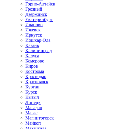
Горно-Алтайск
Грозный
Дзержинск
Екатеринбург
Иваново
Ижевск
Иркутск
Йошкар-Ола
Казань
Калининград
Калуга
Кемерово
Киров
Кострома
Краснодар
Красноярск
Курган
Курск
Кызыл
Липецк
Магадан
Магас
Магнитогорск
Майкоп
Махачкала