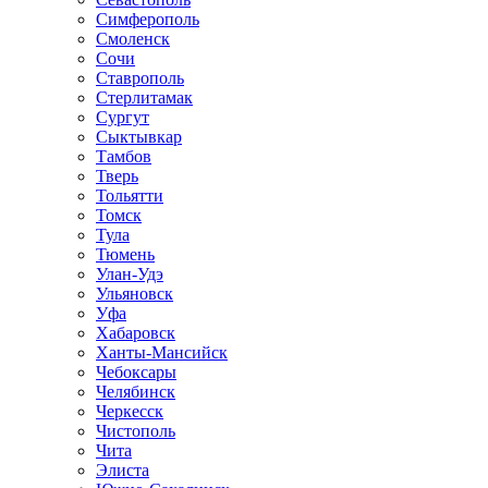
Симферополь
Смоленск
Сочи
Ставрополь
Стерлитамак
Сургут
Сыктывкар
Тамбов
Тверь
Тольятти
Томск
Тула
Тюмень
Улан-Удэ
Ульяновск
Уфа
Хабаровск
Ханты-Мансийск
Чебоксары
Челябинск
Черкесск
Чистополь
Чита
Элиста