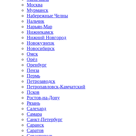
Москва
Мурманск
Набережные Челны
Нальчик
Нарьян-Мар
Нижнекамск
Нижний Новгород
Новокузнецк
Новосибирск
Омск
Орёл
Оренбург
Пенза
Пермь
Петрозаводск
Петропавловск-Камчатский
Псков
Ростов-на-Дону
Рязань
Салехард
Самара
Санкт-Петербург
Саранск
Саратов
Севастополь